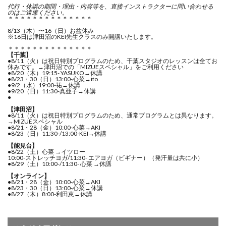
代行・休講の期間・
理由・内容等を、直接インストラクターに問い合わせる
のはご遠慮ください。
＊＊＊＊＊＊＊＊＊＊＊＊＊＊
8/13（木）〜16（日）お盆休み
※16日は津田沼のKEI先生クラスのみ開講いたします。
＊＊＊＊＊＊＊＊＊＊＊＊＊＊
【千葉】
●8/11（火）は祝日特別プログラムのため、千葉スタジオのレッスンは全てお
休みです。→津田沼での「MIZUEスペシャル」をご利用ください
●8/20（木）19:15- YASUKO→休講
●8/23・30（日）13:00-心菜→ito
●9/2（水）19:00-祐→休講
●9/20（日）11:30-真亜子→休講
●
【津田沼】
●8/11（火）は祝日特別プログラムのため、通常プログラムとは異なります。
→MIZUEスペシャル
●8/21・28（金）10:00-心菜→AKI
●8/23（日）11:30-/13:00-KEI→休講
【能見台】
●8/22（土）心菜 →イツロー
10:00-ストレッチヨガ/11:30- エアヨガ（ビギナー）（発汗量は共に小）
●8/29（土）10:00-/11:30- 心菜 →休講
【オンライン】
●8/21・28（金）10:00-心菜→AKI
●8/23・30（日）13:00-心菜→休講
●8/27（木）8:00-利田恵→休講