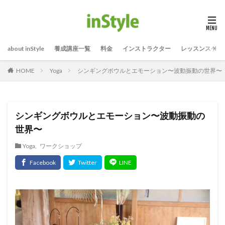
about inStyle
養成講座一覧
料金
インストラクター
レッスンスケジ
Yoga
シンギングボウルとエモーション〜波動振動の世界〜
HOME
シンギングボウルとエモーション〜波動振動の
世界〜
Yoga
,
ワークショップ