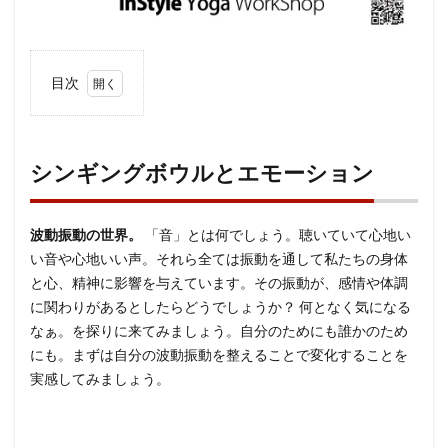
目次
1
シン
ギン
シンギングボウルとエモーション
グボ
ウル
とエ
波動振動の世界。
「音」とは何でしょう。聴いていて心地い
モー
い音や心地いい声。それら全ては振動を通して私たちの身体
ショ
ン
と心、精神に影響を与えています。その振動が、感情や体調
に関わりがあるとしたらどうでしょうか？ 何となく気になる
2
なぁ。を探りに来てみましょう。自分のためにも誰かのため
文化
にも。まずは自分の波動振動を整えることで変化することを
の日
実感してみましょう。
に千
葉で
開催