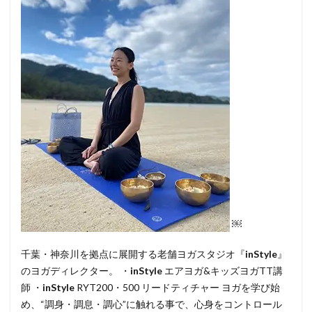
￼
千葉・神奈川を拠点に展開する老舗ヨガスタジオ『
inStyle
』
のヨガディレクター。 ・
inStyle
エアヨガ&キッズヨガTT講
師 ・
inStyle
RYT200・500 リードティチャー ヨガを学び始
め、“調身・調息・調心”に触れる事で、心身をコントロール