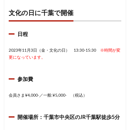
2.1
日程
文化の日に千葉で開催
2.2
参加
費
日程
2.3
開催
2023年11月3日（金・文化の日） 13:30-15:30
※時間が変
場
更になっています。
所：
千葉
市中
参加費
央区
のJR
千葉
会員さま¥4,000-／一般:¥5,000- （税込）
駅徒
歩5分
3
開催場所：千葉市中央区のJR千葉駅徒歩5分
講師