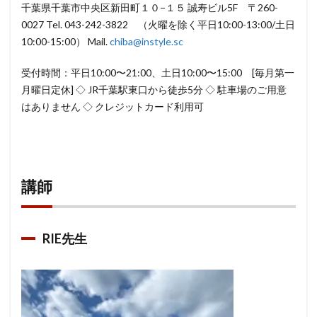
3.1
千葉県千葉市中央区新田町１０−１５ 誠寿ビル5F 〒260-
RIE先
0027 Tel. 043-242-3822 （火曜を除く平日10:00-13:00/土日
生
10:00-15:00） Mail.
chiba@instyle.sc
4
受付時間：平日10:00〜21:00、土日10:00〜15:00 [毎月第一
参加
月曜日定休] ◇ JR千葉駅東口から徒歩5分 ◇ 駐車場のご用意
申込
み/
はありません ◇ クレジットカード利用可
お問
合わ
せ
講師
RIE先生