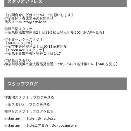
スタジオアドレス
【お問合せなどはメールにてお願いします】
◎全般的・養成講座のお問合せ
代表メール
info@instyle.sc
◎津田沼スタジオ
千葉県船橋市前原西2丁目11-5 松田第三ビル 205
【MAPを見る】
◎千葉セレクトスタジオ
【KINOスタジオ】
千葉市中央区登戸１丁目10-11 華林ビル
【Green Ace３スタジオ】
千葉県千葉市中央区登戸２丁目1-17
◎能見台スタジオ
神奈川県横浜市金沢区能見台通3-9 サンパレス谷津坂102
【MAPを見る】
スタッフブログ
津田沼スタジオ→
ブログを見る
千葉スタジオ→
ブログを見る
能見台スタジオ→
ブログを見る
Instagram｜inStyle→
@instyle.sc
Instagram｜inStyleエアヨガ→
@airyogainstyle