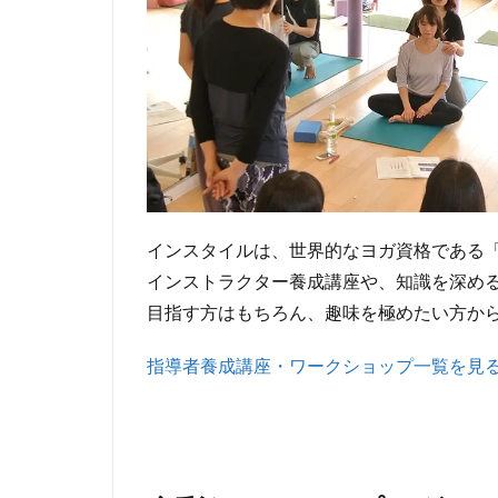
（RYT200/RYT500）
正式認定スタジオの
実績
3
多
彩
な
レ
ッ
インスタイルは、世界的なヨガ資格である「R
ス
インストラクター養成講座や、知識を深め
ン
目指す方はもちろん、趣味を極めたい方か
プ
ロ
指導者養成講座・ワークショップ一覧を見る
グ
ラ
ム
の
ご