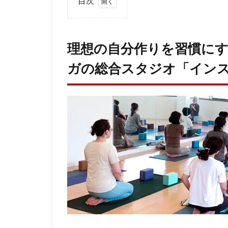
目次
1
理想
の自
理想の自分作りを習慣に
分作
ガの総合スタジオ「イン
りを
習慣
にす
る。
ヨ
ガ・
ピラ
ティ
ス・
エア
ヨガ
の総
合ス
タジ