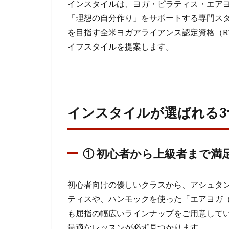
インスタイルは、ヨガ・ピラティス・エア
オ
「理想の自分作り」をサポートする専門ス
「イ
を目指す全米ヨガアライアンス認定資格（RYT
ンス
タイ
イフスタイルを提案します。
ル」
2
イ
ン
インスタイルが選ばれる3
ス
タ
イ
① 初心者から上級者まで満
ル
が
選
初心者向けの優しいクラスから、アシュタ
ば
ティスや、ハンモックを使った「エアヨガ
れ
も屈指の幅広いラインナップをご用意して
る3
つ
最適なレッスンが必ず見つかります。