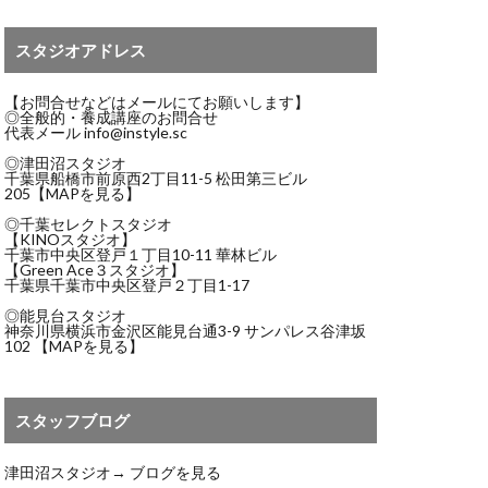
スタジオアドレス
【お問合せなどはメールにてお願いします】
◎全般的・養成講座のお問合せ
代表メール
info@instyle.sc
◎津田沼スタジオ
千葉県船橋市前原西2丁目11-5 松田第三ビル
205
【MAPを見る】
◎千葉セレクトスタジオ
【KINOスタジオ】
千葉市中央区登戸１丁目10-11 華林ビル
【Green Ace３スタジオ】
千葉県千葉市中央区登戸２丁目1-17
◎能見台スタジオ
神奈川県横浜市金沢区能見台通3-9 サンパレス谷津坂
102
【MAPを見る】
スタッフブログ
津田沼スタジオ→
ブログを見る