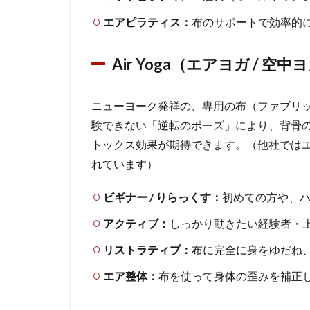
パー
エアピラティス：
布のサポートで効率的
ソナ
ルレ
ッス
Air Yoga（エアヨガ / 
ン
（マ
ニューヨーク発祥の、専用の布（ファブリ
ンツ
ーマ
験できない「逆転のポーズ」により、背骨
ン）
トックス効果が期待できます。（他社では
れています）
4
ヨ
ビギナー / りらっくす：
初めての方や、
ガ
の
アクティブ：
しっかり動きたい経験者・
普
リストラティブ：
布に完全に身をゆだね
及
と
エア整体：
布を使って身体の歪みを補正
地
域