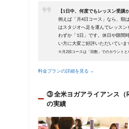
2.2
② 1
【1日中、何度でもレッスン受講
日中
例えば「月4日コース」なら、朝
受け
はスタジオへ足を運んでレッスン
放
わずか「1日」です。休日や隙間
題！
い方に大変ご好評いただいていま
効率
的に
※月2回コースは「回数」でのカウントと
習慣
化で
料金プランの詳細を見る →
きる
「月4
日・8
日コ
③ 全米ヨガアライアンス（RY
ー
の実績
ス」
2.3
③ 全米ヨガア
ライアンス