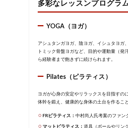
多彩なレッスンプログラ
紹
介
3.1
YOGA（ヨガ）
YOGA（ヨ
ガ）
アシュタンガヨガ、陰ヨガ、イシュタヨガ
3.2
トミック骨盤ヨガなど、目的や運動量（発
Pilates（ピ
ら経験者まで飽きずに続けられます。
ラティス）
3.3
Air
Pilates（ピラティス）
Yoga（エ
アヨガ /
空中ヨ
ヨガが心身の安定やリラックスを目指すの
ガ・ハン
体幹を鍛え、健康的な身体の土台を作るこ
モックヨ
ガ）
FRピラティス：
中村尚人氏考案のファン
3.4
マットピラティス：
道具（ボールやリン