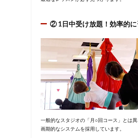
の
特
徴
② 1日中受け放題！効率的
2.1
① 初
心者
から
上級
者ま
で満
足で
きる
多彩
な3つ
のプ
一般的なスタジオの「月○回コース」とは異
ログ
ラム
画期的なシステムを採用しています。