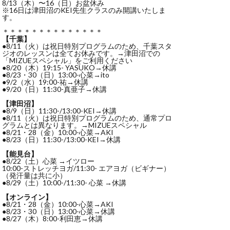
8/13（木）〜16（日）お盆休み
※16日は津田沼のKEI先生クラスのみ開講いたしま
す。
＊＊＊＊＊＊＊＊＊＊＊＊＊＊
【千葉】
●8/11（火）は祝日特別プログラムのため、千葉スタ
ジオのレッスンは全てお休みです。→津田沼での
「MIZUEスペシャル」をご利用ください
●8/20（木）19:15- YASUKO→休講
●8/23・30（日）13:00-心菜→ito
●9/2（水）19:00-祐→休講
●9/20（日）11:30-真亜子→休講
【津田沼】
●8/9（日）11:30-/13:00-KEI→休講
●8/11（火）は祝日特別プログラムのため、通常プロ
グラムとは異なります。→MIZUEスペシャル
●8/21・28（金）10:00-心菜→AKI
●8/23（日）11:30-/13:00-KEI→休講
【能見台】
●8/22（土）心菜 →イツロー
10:00-ストレッチヨガ/11:30- エアヨガ（ビギナー）
（発汗量は共に小）
●8/29（土）10:00-/11:30- 心菜 →休講
【オンライン】
●8/21・28（金）10:00-心菜→AKI
●8/23・30（日）13:00-心菜→休講
●8/27（木）8:00-利田恵→休講