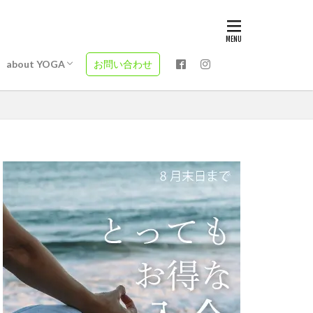
ティス・エア
ィス・エアリ
ティス・エア
社
ヨガと自律神経
現在ヨガ
パタンジャリ
ヨーガ・スートラとは
バガヴァッド・ギーターとは？
プラーナとは
タジオ
about YOGA
お問い合わせ
ティス・エア
ィス・エアリ
ティス・エア
社
ヨガと自律神経
現在ヨガ
パタンジャリ
ヨーガ・スートラとは
バガヴァッド・ギーターとは？
プラーナとは
タジオ