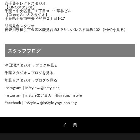
◎千葉セレクトスタジオ
【KINOスタジオ】
千葉市中央区登戸１丁目10-11 華林ビル
【Green Ace３スタジオ】
千葉県千葉市中央区登戸２丁目1-17
◎能見台スタジオ
神奈川県横浜市金沢区能見台通3-9 サンパレス谷津坂102
【MAPを見る】
スタッフブログ
津田沼スタジオ→
ブログを見る
千葉スタジオ→
ブログを見る
能見台スタジオ→
ブログを見る
Instagram｜inStyle→
@instyle.sc
Instagram｜inStyleエアヨガ→
@airyogainstyle
Facebook｜inStyle→
@inStyle.yoga.cooking