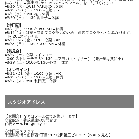
休みです。→津田沼での「MIZUEスペシャル」をご利用ください
●8/20（木）19:15- YASUKO→休講
●8/23・30（日）13:00-心菜→ito
●9/2（水）19:00-祐→休講
●9/20（日）11:30-真亜子→休講
【津田沼】
●8/9（日）11:30-/13:00-KEI→休講
●8/11（火）は祝日特別プログラムのため、通常プログラムとは異なります。
→MIZUEスペシャル
●8/21・28（金）10:00-心菜→AKI
●8/23（日）11:30-/13:00-KEI→休講
【能見台】
●8/22（土）心菜 →イツロー
10:00-ストレッチヨガ/11:30- エアヨガ（ビギナー）（発汗量は共に小）
●8/29（土）10:00-/11:30- 心菜 →休講
【オンライン】
●8/21・28（金）10:00-心菜→AKI
●8/23・30（日）13:00-心菜→休講
●8/27（木）8:00-利田恵→休講
スタジオアドレス
【お問合せなどはメールにてお願いします】
◎全般的・養成講座のお問合せ
代表メール
info@instyle.sc
◎津田沼スタジオ
千葉県船橋市前原西2丁目11-5 松田第三ビル 205
【MAPを見る】