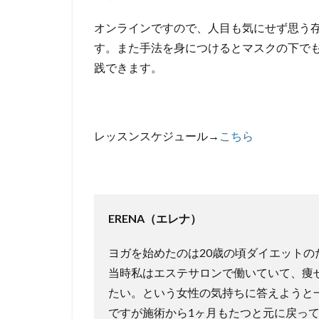
ャ
ル
オンラインですので、人目も気にせず思う
ヨ
す。また手法を身につけるとマスクの下で
ガ
践できます。
の
受
講
方
レッスンスケジュール→
こちら
法
4
体
験
の
ERENA（エレナ）
お
申
ヨガを始めたのは20歳の頃ダイエットの
し
当時私はエステサロンで働いていて、痩
込
たい。という女性の気持ちに答えようと
み
ですが施術から1ヶ月もたつと元に戻っ