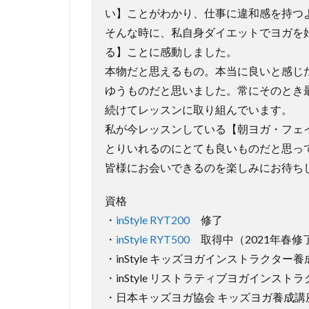
は
い】ことがわかり、仕事に違和感を持つ
こ
そんな時に、私自身ダイエットでヨガを
ち
ら
る】ことに感動しました。
本物だと思えるもの。本当に良いと感じ
ゆうものだと思いました。常にそのとき
続けてレッスンに取り組んでいます。
私が今レッスンしている【朝ヨガ・フェ
とりいれるのにとても良いものだと思っ
皆様にお会いできるのを楽しみにお待ち
資格
・
inStyle RYT200
修了
・
inStyle RYT500
取得中（2021年春修
・inStyle キッズヨガインストラクター
・inStyle リストラティブヨガインスト
・日本キッズヨガ協会 キッズヨガ養成講座