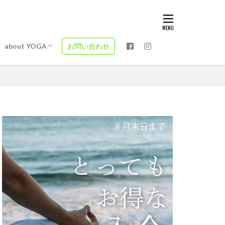
ティス・エア
ィス・エアリ
ティス・エア
社
ヨガと自律神経
現在ヨガ
パタンジャリ
ヨーガ・スートラとは
バガヴァッド・ギーターとは？
プラーナとは
タジオ
about YOGA
お問い合わせ
ティス・エア
ィス・エアリ
ティス・エア
社
ヨガと自律神経
現在ヨガ
パタンジャリ
ヨーガ・スートラとは
バガヴァッド・ギーターとは？
プラーナとは
タジオ