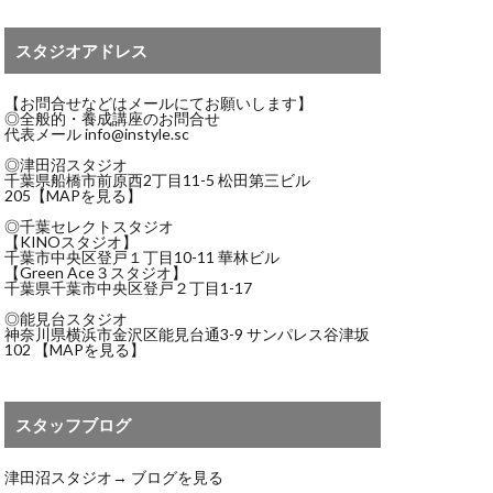
スタジオアドレス
【お問合せなどはメールにてお願いします】
◎全般的・養成講座のお問合せ
代表メール
info@instyle.sc
◎津田沼スタジオ
千葉県船橋市前原西2丁目11-5 松田第三ビル
205
【MAPを見る】
◎千葉セレクトスタジオ
【KINOスタジオ】
千葉市中央区登戸１丁目10-11 華林ビル
【Green Ace３スタジオ】
千葉県千葉市中央区登戸２丁目1-17
◎能見台スタジオ
神奈川県横浜市金沢区能見台通3-9 サンパレス谷津坂
102
【MAPを見る】
スタッフブログ
津田沼スタジオ→
ブログを見る