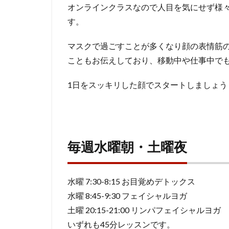
ンラ
オンラインクラスなので人目を気にせず様
イン
す。
で受
講で
マスクで過ごすことが多くなり顔の表情筋
きま
こともお伝えしており、移動中や仕事中で
す！
1日をスッキリした顔でスタートしましょう
2
毎週
水曜
朝・
土曜
毎週水曜朝・土曜夜
夜
3
フ
水曜 7:30-8:15 お目覚めデトックス
ェ
水曜 8:45-9:30 フェイシャルヨガ
イ
土曜 20:15-21:00 リンパフェイシャルヨガ
シ
いずれも45分レッスンです。