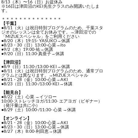
8/13（木）〜16（日）お盆休み
※16日は津田沼のKEI先生クラスのみ開講いたしま
す。
＊＊＊＊＊＊＊＊＊＊＊＊＊＊
【千葉】
●8/11（火）は祝日特別プログラムのため、千葉スタ
ジオのレッスンは全てお休みです。→津田沼での
「MIZUEスペシャル」をご利用ください
●8/20（木）19:15- YASUKO→休講
●8/23・30（日）13:00-心菜→ito
●9/2（水）19:00-祐→休講
●9/20（日）11:30-真亜子→休講
【津田沼】
●8/9（日）11:30-/13:00-KEI→休講
●8/11（火）は祝日特別プログラムのため、通常プロ
グラムとは異なります。→MIZUEスペシャル
●8/21・28（金）10:00-心菜→AKI
●8/23（日）11:30-/13:00-KEI→休講
【能見台】
●8/22（土）心菜 →イツロー
10:00-ストレッチヨガ/11:30- エアヨガ（ビギナー）
（発汗量は共に小）
●8/29（土）10:00-/11:30- 心菜 →休講
【オンライン】
●8/21・28（金）10:00-心菜→AKI
●8/23・30（日）13:00-心菜→休講
●8/27（木）8:00-利田恵→休講