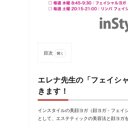
目次
1
エレ
ナ先
エレナ先生の「フェイシ
生の
きます！
「フ
ェイ
シャ
インスタイルの美顔ヨガ（顔ヨガ・フェイシ
ルヨ
ガ」
として、エステティックの美容法と顔ヨガ
はオ