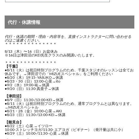
代行・休講情報
代行・休講の期間・
理由・内容等を、直接インストラクターに問い合わせる
のはご遠慮ください。
＊＊＊＊＊＊＊＊＊＊＊＊＊＊
8/13（木）〜16（日）お盆休み
※16日は津田沼のKEI先生クラスのみ開講いたします。
＊＊＊＊＊＊＊＊＊＊＊＊＊＊
【千葉】
●8/11（火）は祝日特別プログラムのため、千葉スタジオのレッスンは全てお
休みです。→津田沼での「MIZUEスペシャル」をご利用ください
●8/20（木）19:15- YASUKO→休講
●8/23・30（日）13:00-心菜→ito
●9/2（水）19:00-祐→休講
●9/20（日）11:30-真亜子→休講
【津田沼】
●8/9（日）11:30-/13:00-KEI→休講
●8/11（火）は祝日特別プログラムのため、通常プログラムとは異なります。
→MIZUEスペシャル
●8/21・28（金）10:00-心菜→AKI
●8/23（日）11:30-/13:00-KEI→休講
【能見台】
●8/22（土）心菜 →イツロー
10:00-ストレッチヨガ/11:30- エアヨガ（ビギナー）（発汗量は共に小）
●8/29（土）10:00-/11:30- 心菜 →休講