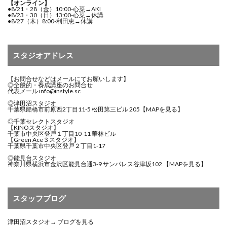
【オンライン】
●8/21・28（金）10:00-心菜→AKI
●8/23・30（日）13:00-心菜→休講
●8/27（木）8:00-利田恵→休講
スタジオアドレス
【お問合せなどはメールにてお願いします】
◎全般的・養成講座のお問合せ
代表メール
info@instyle.sc
◎津田沼スタジオ
千葉県船橋市前原西2丁目11-5 松田第三ビル 205
【MAPを見る】
◎千葉セレクトスタジオ
【KINOスタジオ】
千葉市中央区登戸１丁目10-11 華林ビル
【Green Ace３スタジオ】
千葉県千葉市中央区登戸２丁目1-17
◎能見台スタジオ
神奈川県横浜市金沢区能見台通3-9 サンパレス谷津坂102
【MAPを見る】
スタッフブログ
津田沼スタジオ→
ブログを見る