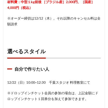
材料費：中型１kg前後 ［ブラジル産］2,000円、［国産］
タイ
4,000円（税込）
ル
1.1
※オーダー締切は12/12（木）。それ以降のキャンセル料は全
自分
額請求
で作
りた
い人
1.2
選べるスタイル
完成
品を
欲し
い人
自分で作りたい人
1.2.1
受け取
12/22（日）10:00~12:30 千葉スタジオ 料理教室にて
り場
所 イ
※ドロップインチケット会員の参加の場合は、上記金額にド
ンスタ
ロップインチケット１回券分を加えて参加できます。
イル千
葉スタ